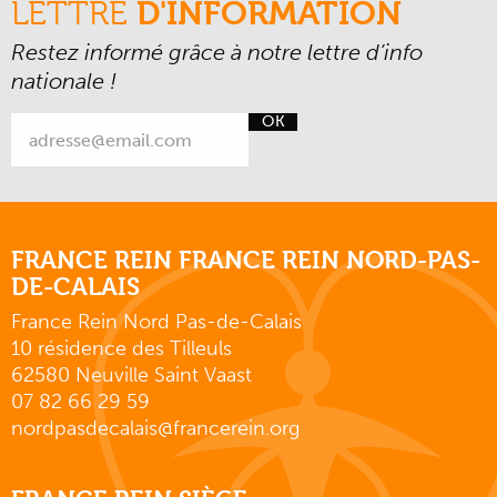
LETTRE
D'INFORMATION
Restez informé grâce à notre lettre d’info
nationale !
OK
FRANCE REIN FRANCE REIN NORD-PAS-
DE-CALAIS
France Rein Nord Pas-de-Calais
10 résidence des Tilleuls
62580 Neuville Saint Vaast
07 82 66 29 59
nordpasdecalais@francerein.org