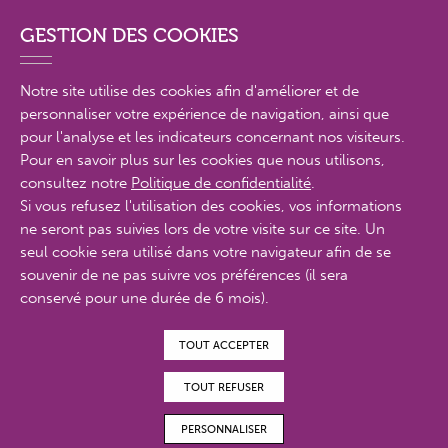
Suivez-nous sur
GESTION DES COOKIES
Notre site utilise des cookies afin d'améliorer et de
personnaliser votre expérience de navigation, ainsi que
PLAN DU SITE EN DÉTAIL
pour l'analyse et les indicateurs concernant nos visiteurs.
Pour en savoir plus sur les cookies que nous utilisons,
consultez notre
Politique de confidentialité
.
MENTIONS LÉGALES
Si vous refusez l'utilisation des cookies, vos informations
ne seront pas suivies lors de votre visite sur ce site. Un
POLITIQUE DE CONFIDENTIALITÉ
seul cookie sera utilisé dans votre navigateur afin de se
CONTACTS
souvenir de ne pas suivre vos préférences (il sera
conservé pour une durée de 6 mois).
ACCESSIBILITÉ : PARTIELLEMENT CONFORME
TOUT ACCEPTER
© Proximit Digital 2022
TOUT REFUSER
PERSONNALISER
MAGAZINES EN