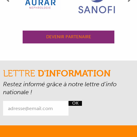
Précédent
Su
DEVENIR PARTENAIRE
LETTRE
D'INFORMATION
Restez informé grâce à notre lettre d’info
nationale !
OK