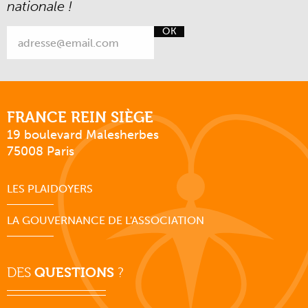
nationale !
OK
FRANCE REIN SIÈGE
19 boulevard Malesherbes
75008 Paris
LES PLAIDOYERS
LA GOUVERNANCE DE L'ASSOCIATION
DES
QUESTIONS
?