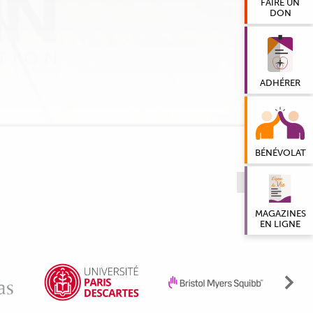
FAIRE UN
DON
ADHÉRER
BÉNÉVOLAT
VOIR TOUS
MAGAZINES
EN LIGNE
Sui