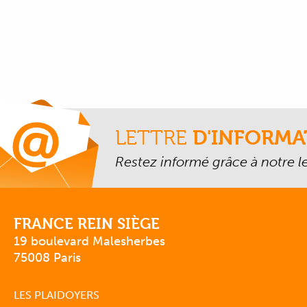
LETTRE
D'INFORMA
Restez informé grâce à notre let
FRANCE REIN SIÈGE
19 boulevard Malesherbes
75008 Paris
LES PLAIDOYERS