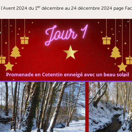
er
 l’Avent 2024 du 1
décembre au 24 décembre 2024 page Fac