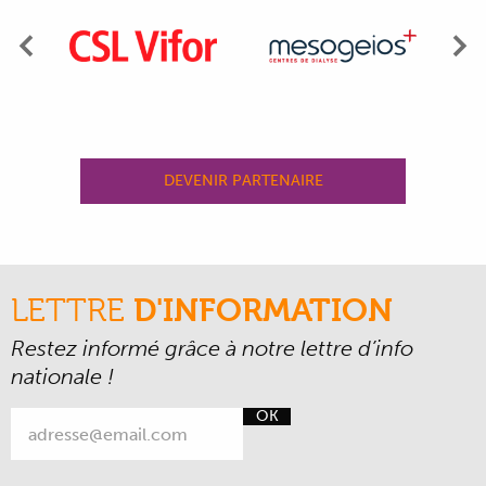
Précédent
Su
DEVENIR PARTENAIRE
LETTRE
D'INFORMATION
Restez informé grâce à notre lettre d’info
nationale !
OK