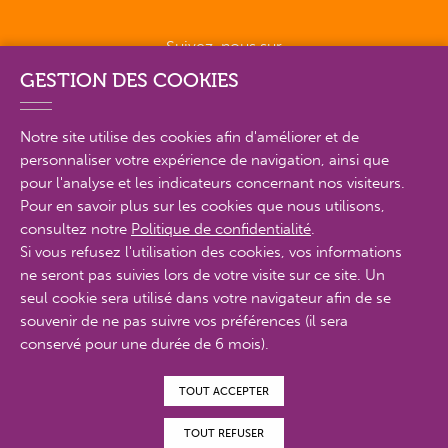
Suivez-nous sur
GESTION DES COOKIES
Notre site utilise des cookies afin d'améliorer et de
personnaliser votre expérience de navigation, ainsi que
PLAN DU SITE EN DÉTAIL
pour l'analyse et les indicateurs concernant nos visiteurs.
Pour en savoir plus sur les cookies que nous utilisons,
consultez notre
Politique de confidentialité
.
MENTIONS LÉGALES
Si vous refusez l'utilisation des cookies, vos informations
ne seront pas suivies lors de votre visite sur ce site. Un
POLITIQUE DE CONFIDENTIALITÉ
seul cookie sera utilisé dans votre navigateur afin de se
CONTACTS
souvenir de ne pas suivre vos préférences (il sera
conservé pour une durée de 6 mois).
ACCESSIBILITÉ : PARTIELLEMENT CONFORME
TOUT ACCEPTER
© Proximit Digital 2022
TOUT REFUSER