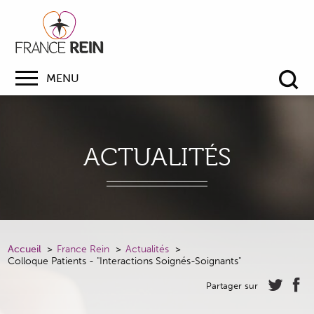
MENU
Re
ACTUALITÉS
Accueil
France Rein
Actualités
Colloque Patients - "Interactions Soignés-Soignants"
Partager sur