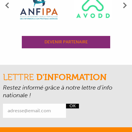
Précédent
Su
DEVENIR PARTENAIRE
LETTRE
D'INFORMATION
Restez informé grâce à notre lettre d’info
nationale !
OK