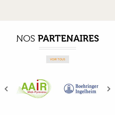
PARTENAIRES
NOS
VOIR TOUS
Précédent
Su