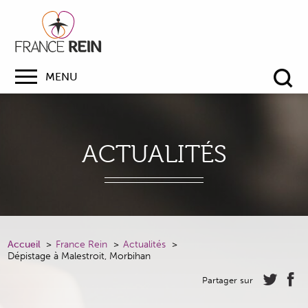
MENU
Re
ACTUALITÉS
Accueil
France Rein
Actualités
Dépistage à Malestroit, Morbihan
Partager sur