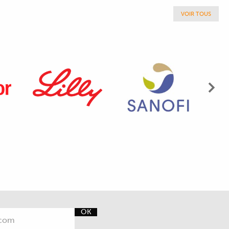
VOIR TOUS
Sui
OK