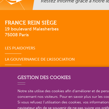
Restez informé grâce à notre let
FRANCE REIN SIÈGE
19 boulevard Malesherbes
75008 Paris
LES PLAIDOYERS
LA GOUVERNANCE DE L'ASSOCIATION
GESTION DES COOKIES
Notre site utilise des cookies afin d'améliorer et de per
concernant nos visiteurs. Pour en savoir plus sur les c
PLAN DU SITE EN DÉTAIL
Si vous refusez l'utilisation des cookies, vos information
navigateur afin de se souvenir de ne pas suivre vos préf