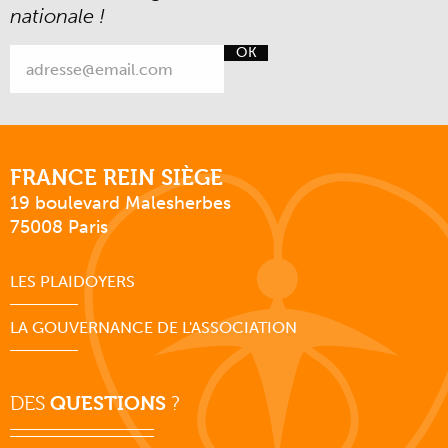
nationale !
OK
FRANCE REIN SIÈGE
19 boulevard Malesherbes
75008 Paris
LES PLAIDOYERS
LA GOUVERNANCE DE L'ASSOCIATION
DES
QUESTIONS
?