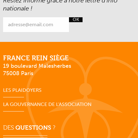
Restez informé grâce à notre lettre d’info
nationale !
OK
FRANCE REIN SIÈGE
19 boulevard Malesherbes
75008 Paris
LES PLAIDOYERS
LA GOUVERNANCE DE L'ASSOCIATION
DES
QUESTIONS
?