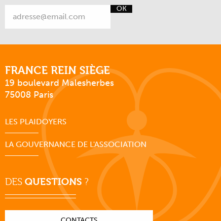
OK
FRANCE REIN SIÈGE
19 boulevard Malesherbes
75008 Paris
LES PLAIDOYERS
LA GOUVERNANCE DE L'ASSOCIATION
DES
QUESTIONS
?
CONTACTS