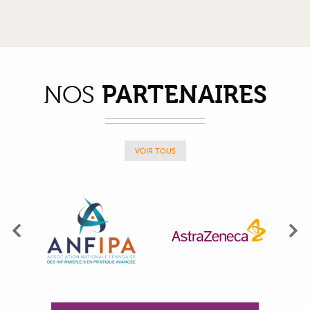
PARTENAIRES
NOS
VOIR TOUS
Précédent
Su