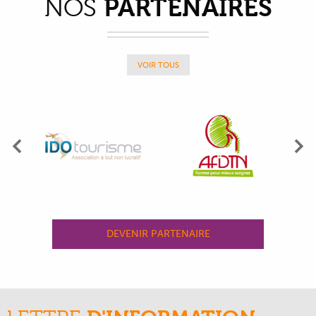
PARTENAIRES
NOS
VOIR TOUS
Précédent
Su
DEVENIR PARTENAIRE