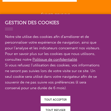
Suivez-nous sur
GESTION DES COOKIES
Notre site utilise des cookies afin d'améliorer et de
personnaliser votre expérience de navigation, ainsi que
PLAN DU SITE EN DÉTAIL
pour l'analyse et les indicateurs concernant nos visiteurs.
Pour en savoir plus sur les cookies que nous utilisons,
consultez notre
Politique de confidentialité
.
MENTIONS LÉGALES
Si vous refusez l'utilisation des cookies, vos informations
ne seront pas suivies lors de votre visite sur ce site. Un
POLITIQUE DE CONFIDENTIALITÉ
seul cookie sera utilisé dans votre navigateur afin de se
CONTACTS
souvenir de ne pas suivre vos préférences (il sera
conservé pour une durée de 6 mois).
ACCESSIBILITÉ : PARTIELLEMENT CONFORME
TOUT ACCEPTER
© Proximit Digital 2022
TOUT REFUSER