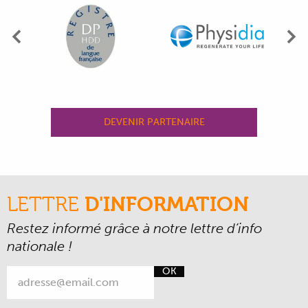
Précédent
Su
DEVENIR PARTENAIRE
LETTRE
D'INFORMATION
Restez informé grâce à notre lettre d’info
nationale !
OK