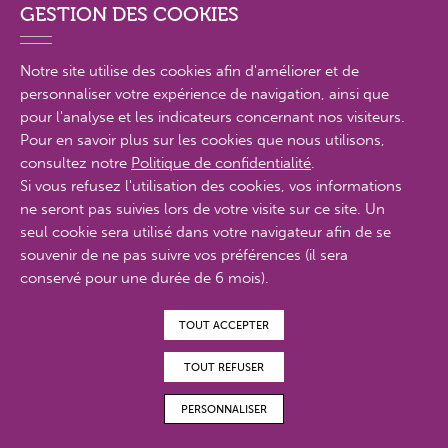
GESTION DES COOKIES
PRÉCÉDENT
SUIVANT
Notre site utilise des cookies afin d'améliorer et de
personnaliser votre expérience de navigation, ainsi que
pour l'analyse et les indicateurs concernant nos visiteurs.
Pour en savoir plus sur les cookies que nous utilisons,
consultez notre
Politique de confidentialité
.
PARTENAIRES
NOS
Si vous refusez l'utilisation des cookies, vos informations
ne seront pas suivies lors de votre visite sur ce site. Un
seul cookie sera utilisé dans votre navigateur afin de se
souvenir de ne pas suivre vos préférences (il sera
VOIR TOUS
conservé pour une durée de 6 mois).
TOUT ACCEPTER
TOUT REFUSER
Précédent
Su
PERSONNALISER
MAGAZINES EN
FAIRE UN DON
ADHÉRER
BÉNÉVOLAT
LIGNE