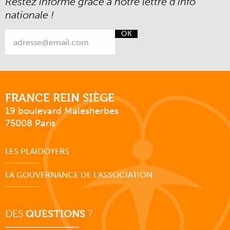
Restez informé grâce à notre lettre d’info
nationale !
OK
FRANCE REIN SIÈGE
19 boulevard Malesherbes
75008 Paris
LES PLAIDOYERS
LA GOUVERNANCE DE L'ASSOCIATION
DES
QUESTIONS
?