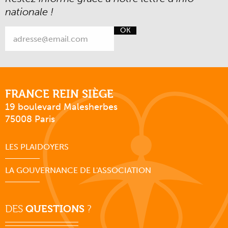
nationale !
OK
FRANCE REIN SIÈGE
19 boulevard Malesherbes
75008 Paris
LES PLAIDOYERS
LA GOUVERNANCE DE L'ASSOCIATION
DES
QUESTIONS
?