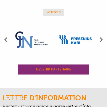
VOIR TOUS
Précédent
Su
DEVENIR PARTENAIRE
LETTRE
D'INFORMATION
Restez informé grâce à notre lettre d’info