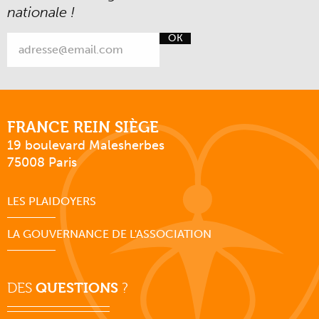
nationale !
OK
FRANCE REIN SIÈGE
19 boulevard Malesherbes
75008 Paris
LES PLAIDOYERS
LA GOUVERNANCE DE L'ASSOCIATION
DES
QUESTIONS
?