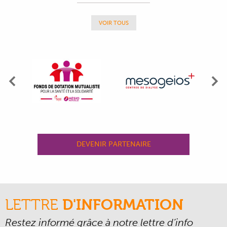
VOIR TOUS
Précédent
Su
DEVENIR PARTENAIRE
LETTRE
D'INFORMATION
Restez informé grâce à notre lettre d’info