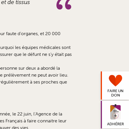
et de tissus
ur faute d’organes, et 20 000
urquoi les équipes médicales sont
urer que le défunt ne s’y était pas
personne sur deux a abordé la
 le prélèvement ne peut avoir lieu.
r régulièrement à ses proches que
FAIRE UN
DON
née, le 22 juin, l’Agence de la
s Français à faire connaitre leur
ADHÉRER
auver des vies.