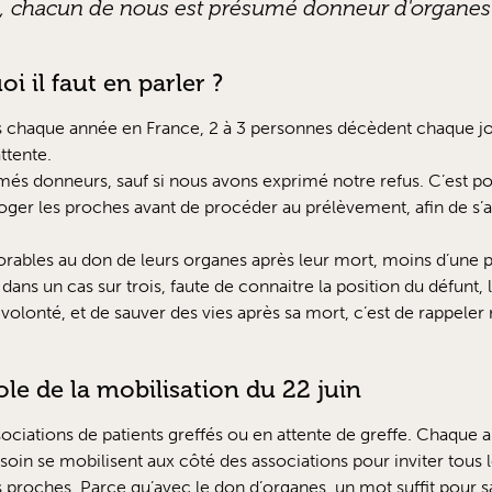
, chacun de nous est présumé donneur d'organes 
i il faut en parler ?
es chaque année en France, 2 à 3 personnes décèdent chaque jo
ttente.
s donneurs, sauf si nous avons exprimé notre refus. C’est po
ger les proches avant de procéder au prélèvement, afin de s’ass
vorables au don de leurs organes après leur mort, moins d’une 
dans un cas sur trois, faute de connaitre la position du défunt,
 volonté, et de sauver des vies après sa mort, c’est de rappele
ole de la mobilisation du 22 juin
ociations de patients greffés ou en attente de greffe. Chaque an
oin se mobilisent aux côté des associations pour inviter tous le
s proches. Parce qu’avec le don d’organes, un mot suffit pour s