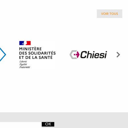
VOIR TOUS
Sui
OK