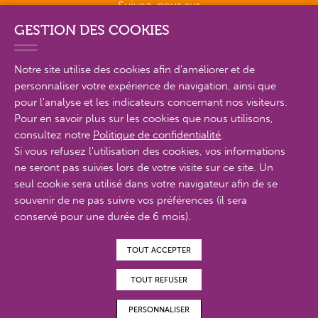
Suivez-nous sur
GESTION DES COOKIES
Notre site utilise des cookies afin d'améliorer et de
personnaliser votre expérience de navigation, ainsi que
PLAN DU SITE EN DÉTAIL
pour l'analyse et les indicateurs concernant nos visiteurs.
Pour en savoir plus sur les cookies que nous utilisons,
consultez notre
Politique de confidentialité
.
MENTIONS LÉGALES
Si vous refusez l'utilisation des cookies, vos informations
ne seront pas suivies lors de votre visite sur ce site. Un
POLITIQUE DE CONFIDENTIALITÉ
seul cookie sera utilisé dans votre navigateur afin de se
CONTACTS
souvenir de ne pas suivre vos préférences (il sera
conservé pour une durée de 6 mois).
ACCESSIBILITÉ : PARTIELLEMENT CONFORME
TOUT ACCEPTER
© Proximit Digital 2022
TOUT REFUSER
PERSONNALISER