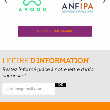
Précédent
Su
DEVENIR PARTENAIRE
LETTRE
D'INFORMATION
Restez informé grâce à notre lettre d’info
nationale !
OK