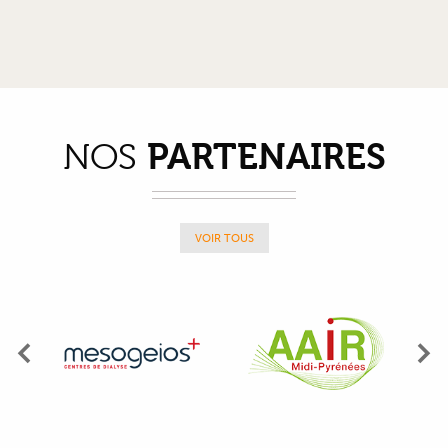
PARTENAIRES
NOS
VOIR TOUS
Précédent
Su