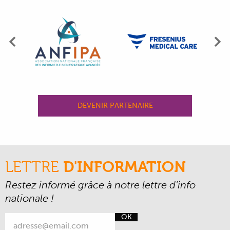
Précédent
Su
DEVENIR PARTENAIRE
LETTRE
D'INFORMATION
Restez informé grâce à notre lettre d’info
nationale !
OK