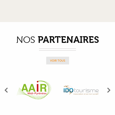
PARTENAIRES
NOS
VOIR TOUS
Précédent
Su