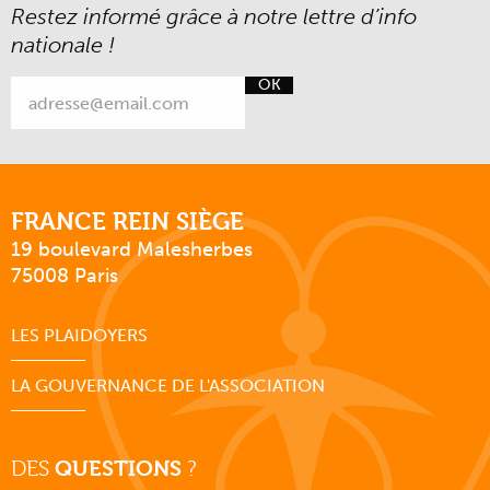
Restez informé grâce à notre lettre d’info
nationale !
OK
FRANCE REIN SIÈGE
19 boulevard Malesherbes
75008 Paris
LES PLAIDOYERS
LA GOUVERNANCE DE L'ASSOCIATION
DES
QUESTIONS
?