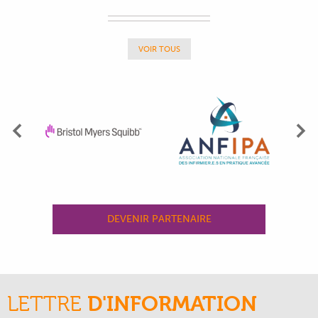
VOIR TOUS
Précédent
Su
DEVENIR PARTENAIRE
LETTRE
D'INFORMATION