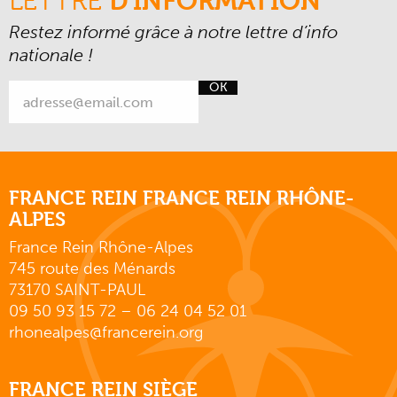
LETTRE
D'INFORMATION
Restez informé grâce à notre lettre d’info
nationale !
OK
FRANCE REIN FRANCE REIN RHÔNE-
ALPES
France Rein Rhône-Alpes
745 route des Ménards
73170 SAINT-PAUL
09 50 93 15 72 – 06 24 04 52 01
rhonealpes@francerein.org
FRANCE REIN SIÈGE