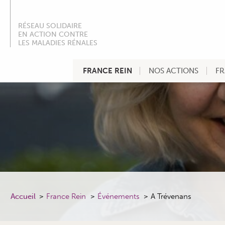
RÉSEAU SOLIDAIRE
EN ACTION CONTRE
LES MALADIES RÉNALES
FRANCE REIN
NOS ACTIONS
FR
Accueil
France Rein
Événements
A Trévenans