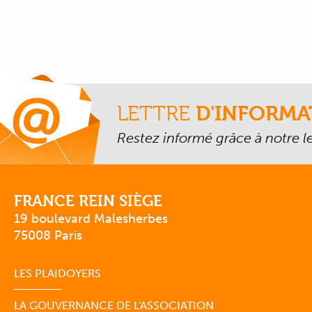
LETTRE
D'INFORMA
Restez informé grâce à notre let
FRANCE REIN SIÈGE
19 boulevard Malesherbes
75008 Paris
LES PLAIDOYERS
LA GOUVERNANCE DE L'ASSOCIATION