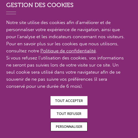
GESTION DES COOKIES
Notre site utilise des cookies afin d'améliorer et de
personnaliser votre expérience de navigation, ainsi que
PLAN DU SITE EN DÉTAIL
pour l'analyse et les indicateurs concernant nos visiteurs.
Pour en savoir plus sur les cookies que nous utilisons,
consultez notre
Politique de confidentialité
.
MENTIONS LÉGALES
Si vous refusez l'utilisation des cookies, vos informations
ne seront pas suivies lors de votre visite sur ce site. Un
POLITIQUE DE CONFIDENTIALITÉ
seul cookie sera utilisé dans votre navigateur afin de se
CONTACTS
souvenir de ne pas suivre vos préférences (il sera
conservé pour une durée de 6 mois).
ACCESSIBILITÉ : PARTIELLEMENT CONFORME
TOUT ACCEPTER
© Proximit Digital 2022
TOUT REFUSER
PERSONNALISER
MAGAZINES EN
FAIRE UN DON
ADHÉRER
BÉNÉVOLAT
LIGNE