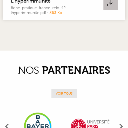
L'hyperimmunité
fiche-pratique-france-rein-42-
lhyperimmunite.pdf
·
363 Ko
PARTENAIRES
NOS
VOIR TOUS