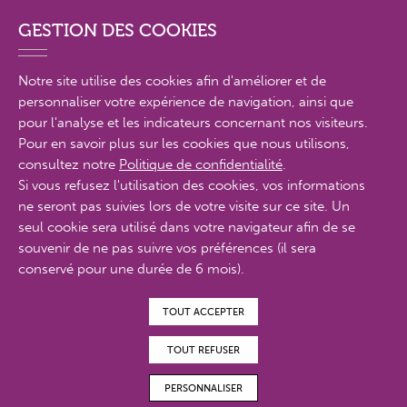
GESTION DES COOKIES
Notre site utilise des cookies afin d'améliorer et de
personnaliser votre expérience de navigation, ainsi que
PLAN DU SITE EN DÉTAIL
pour l'analyse et les indicateurs concernant nos visiteurs.
Pour en savoir plus sur les cookies que nous utilisons,
consultez notre
Politique de confidentialité
.
MENTIONS LÉGALES
Si vous refusez l'utilisation des cookies, vos informations
ne seront pas suivies lors de votre visite sur ce site. Un
POLITIQUE DE CONFIDENTIALITÉ
seul cookie sera utilisé dans votre navigateur afin de se
CONTACTS
souvenir de ne pas suivre vos préférences (il sera
conservé pour une durée de 6 mois).
ACCESSIBILITÉ : PARTIELLEMENT CONFORME
TOUT ACCEPTER
© Proximit Digital 2022
TOUT REFUSER
PERSONNALISER
MAGAZINES EN
FAIRE UN DON
ADHÉRER
BÉNÉVOLAT