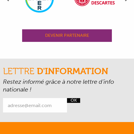
Précédent
Su
DEVENIR PARTENAIRE
LETTRE
D'INFORMATION
Restez informé grâce à notre lettre d’info
nationale !
OK