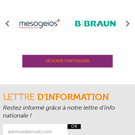
Précédent
Su
DEVENIR PARTENAIRE
LETTRE
D'INFORMATION
Restez informé grâce à notre lettre d’info
nationale !
OK