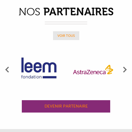
PARTENAIRES
NOS
VOIR TOUS
Précédent
Su
DEVENIR PARTENAIRE