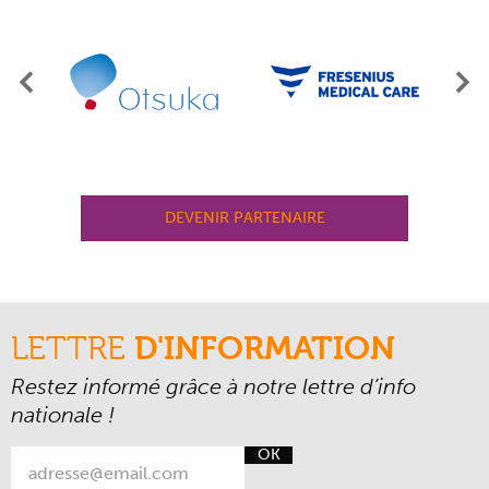
Précédent
Su
DEVENIR PARTENAIRE
LETTRE
D'INFORMATION
Restez informé grâce à notre lettre d’info
nationale !
OK