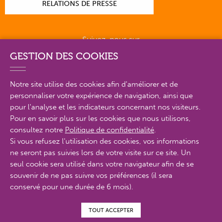
RELATIONS DE PRESSE
Suivez-nous sur
GESTION DES COOKIES
Notre site utilise des cookies afin d'améliorer et de
personnaliser votre expérience de navigation, ainsi que
PLAN DU SITE EN DÉTAIL
pour l'analyse et les indicateurs concernant nos visiteurs.
Pour en savoir plus sur les cookies que nous utilisons,
consultez notre
Politique de confidentialité
.
MENTIONS LÉGALES
Si vous refusez l'utilisation des cookies, vos informations
ne seront pas suivies lors de votre visite sur ce site. Un
POLITIQUE DE CONFIDENTIALITÉ
seul cookie sera utilisé dans votre navigateur afin de se
CONTACTS
souvenir de ne pas suivre vos préférences (il sera
conservé pour une durée de 6 mois).
ACCESSIBILITÉ : PARTIELLEMENT CONFORME
TOUT ACCEPTER
© Proximit Digital 2022