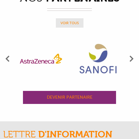
VOIR TOUS
Précédent
Su
DEVENIR PARTENAIRE
LETTRE
D'INFORMATION