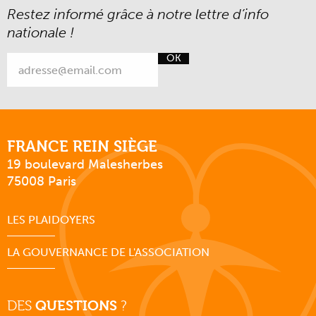
Restez informé grâce à notre lettre d’info
nationale !
OK
FRANCE REIN SIÈGE
19 boulevard Malesherbes
75008 Paris
LES PLAIDOYERS
LA GOUVERNANCE DE L'ASSOCIATION
DES
QUESTIONS
?