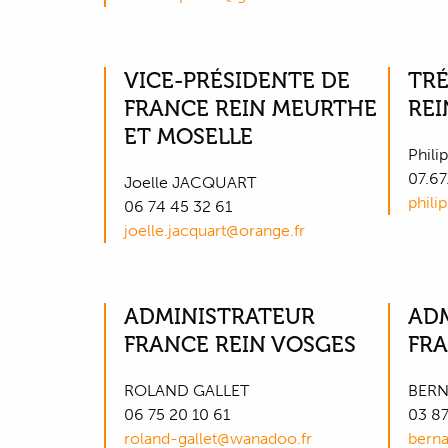
VICE-PRÉSIDENTE DE
TRÉ
FRANCE REIN MEURTHE
REI
ET MOSELLE
Phil
07.67
Joelle JACQUART
phili
06 74 45 32 61
joelle.jacquart@orange.fr
ADMINISTRATEUR
AD
FRANCE REIN VOSGES
FRA
ROLAND GALLET
BERN
06 75 20 10 61
03 87
roland-gallet@wanadoo.fr
berna