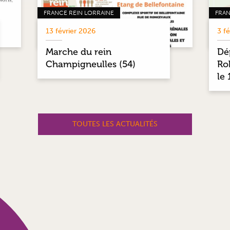
FRANCE REIN LORRAINE
FRAN
13 février 2026
3 f
Marche du rein
Dép
Champigneulles (54)
Ro
le
TOUTES LES ACTUALITÉS