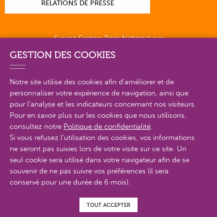
RELATIONS DE PRESSE
Suivez France Rein National sur
GESTION DES COOKIES
Notre site utilise des cookies afin d'améliorer et de
personnaliser votre expérience de navigation, ainsi que
PLAN DU SITE EN DÉTAIL
pour l'analyse et les indicateurs concernant nos visiteurs.
Pour en savoir plus sur les cookies que nous utilisons,
consultez notre
Politique de confidentialité
.
MENTIONS LÉGALES
Si vous refusez l'utilisation des cookies, vos informations
ne seront pas suivies lors de votre visite sur ce site. Un
POLITIQUE DE CONFIDENTIALITÉ
seul cookie sera utilisé dans votre navigateur afin de se
CONTACTS
souvenir de ne pas suivre vos préférences (il sera
conservé pour une durée de 6 mois).
ACCESSIBILITÉ : PARTIELLEMENT CONFORME
TOUT ACCEPTER
© Proximit Digital 2022