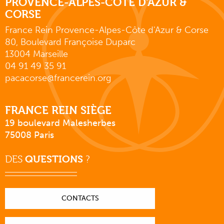
PROVENCE-ALPES-CÔTE D'AZUR &
CORSE
France Rein Provence-Alpes-Côte d'Azur & Corse
80, Boulevard Françoise Duparc
13004 Marseille
04 91 49 35 91
pacacorse@francerein.org
FRANCE REIN SIÈGE
19 boulevard Malesherbes
75008 Paris
DES
QUESTIONS
?
CONTACTS