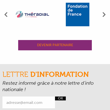
Précédent
Su
DEVENIR PARTENAIRE
LETTRE
D'INFORMATION
Restez informé grâce à notre lettre d’info
nationale !
OK