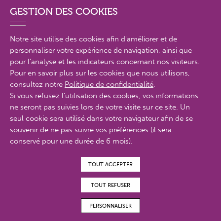
GESTION DES COOKIES
Notre site utilise des cookies afin d'améliorer et de
personnaliser votre expérience de navigation, ainsi que
PLAN DU SITE EN DÉTAIL
pour l'analyse et les indicateurs concernant nos visiteurs.
Pour en savoir plus sur les cookies que nous utilisons,
consultez notre
Politique de confidentialité
.
MENTIONS LÉGALES
Si vous refusez l'utilisation des cookies, vos informations
ne seront pas suivies lors de votre visite sur ce site. Un
POLITIQUE DE CONFIDENTIALITÉ
seul cookie sera utilisé dans votre navigateur afin de se
CONTACTS
souvenir de ne pas suivre vos préférences (il sera
conservé pour une durée de 6 mois).
ACCESSIBILITÉ : PARTIELLEMENT CONFORME
TOUT ACCEPTER
© Proximit Digital 2022
TOUT REFUSER
PERSONNALISER
MAGAZINES EN
FAIRE UN DON
ADHÉRER
BÉNÉVOLAT
LIGNE