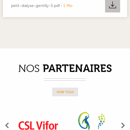
petit-dialyse-gentilly-5.pdf
·
1 Mo
PARTENAIRES
NOS
VOIR TOUS
Précédent
Su