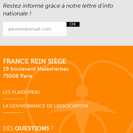
Restez informé grâce à notre lettre d’info
nationale !
OK
FRANCE REIN SIÈGE
19 boulevard Malesherbes
75008 Paris
LES PLAIDOYERS
LA GOUVERNANCE DE L'ASSOCIATION
DES
QUESTIONS
?