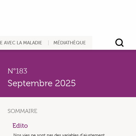
RE AVEC LA MALADIE
MÉDIATHÈQUE
Rec
N°183
Septembre 2025
SOMMAIRE
Edito
Nos vies ne sont pas des variables d’ajustement