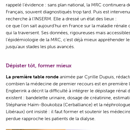
rappelé l’évidence : sans plan national, la MRC continuera 
Français, souvent diagnostiqués trop tard. Puis est interven
recherche à l’INSERM. Elle a dressé un état des lieux :
ce que l’on sait aujourd’hui en France sur la maladie rénale 
qui la traversent. Ses données, rigoureuses mais accessibl
l’épidémiologie de la MRC, c’est déjà mieux appréhender les
jusqu’aux stades les plus avancés.
Dépister tôt, former mieux
La première table ronde
animée par Cyrille Dupuis, rédac
combien la médecine de premier recours est en première li
Engberink a décrit la difficulté à intégrer le dépistage rénal 
existent : bandelette urinaire, dosage de créatinine, estimati
Stéphanie Haïm-Boukobza (Cerballiance) et la néphrologu
Libéraux) ont insisté : il faut former et soutenir les médeci
perdue rapproche les patients de la dialyse.