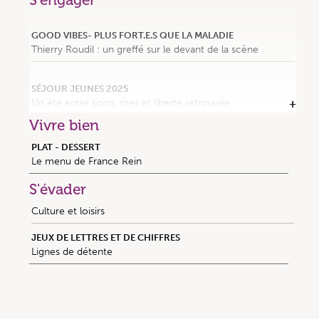
S'engager
SANTÉ ANIMALE
Les maladies rénales des animaux de compagnie
GOOD VIBES- PLUS FORT.E.S QUE LA MALADIE
BRÈVES
Thierry Roudil : un greffé sur le devant de la scène
Actualités des maladies rénales
SÉJOUR JEUNES 2025
Un été entre soins, rires et liberté retrouvée
Vivre bien
VADO - VILLE AMBASSADRICE DU DON D’ORGANES
PLAT - DESSERT
Pour une France ambassadrice du don d’organes
Le menu de France Rein
S'évader
AG 2025 ET RAPPORT D’ACTIVITÉS 2024
Une année charnière pour France Rein
Culture et loisirs
ACTUALITÉS DES ASSOCIATIONS RÉGIONALES DU RÉSEAU
JEUX DE LETTRES ET DE CHIFFRES
FRANCE REIN
Lignes de détente
Lignes de Vie des régions