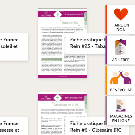
FAIRE UN
DON
e France
Fiche pratique France
soleil et
Rein #23 - Tabac et IRC
ADHÉRER
BÉNÉVOLAT
MAGAZINES
EN LIGNE
e France
Fiche pratique France
ssesse et
Rein #6 - Glossaire IRC