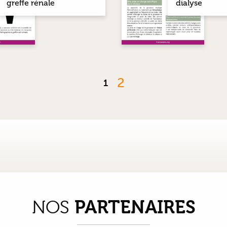
greffe rénale
dialyse
2
1
PARTENAIRES
NOS