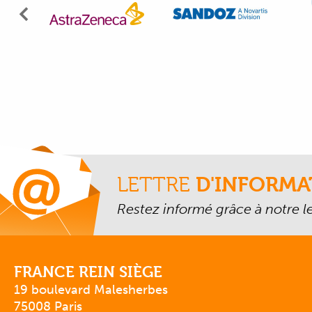
Précédent
LETTRE
D'INFORMA
Restez informé grâce à notre let
FRANCE REIN SIÈGE
19 boulevard Malesherbes
75008 Paris