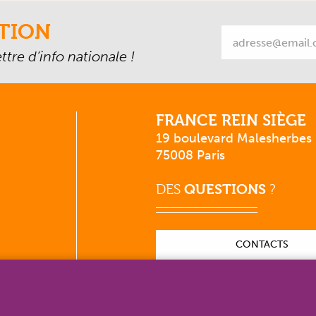
TION
tre d’info nationale !
FRANCE REIN SIÈGE
19 boulevard Malesherbes
75008 Paris
DES
QUESTIONS
?
CONTACTS
RELATIONS DE PRESSE