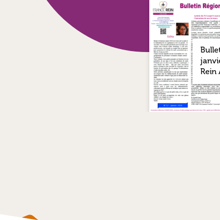
Bulle
janvi
Rein 