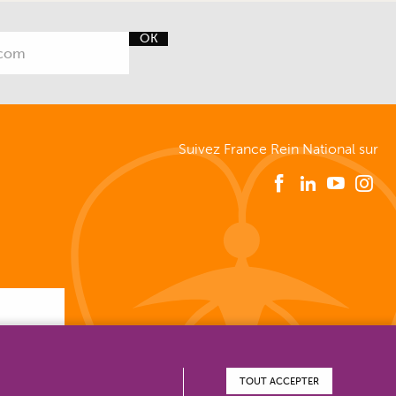
OK
Suivez France Rein National sur
TOUT ACCEPTER