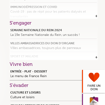
IMMUNODÉPRESSION ET COVID
Covid-19 : pas de répit pour les patients dialysés et
transplantés
S'engager
4E COLLOQUE INTERNATIONAL SUR LE PARTENARIAT DE
SOINS AVEC LES PATIENTS
SEMAINE NATIONALE DU REIN 2024
Pour une reconnaissance du patient-partenaire
La 19e Semaine Nationale du Rein, un succès !
PROJET DE LOI FIN DE VIE
VILLES AMBASSADRICES DU DON D’ORGANE
Et s’il devenait possible de mieux mourir ?
Villes ambassadrices, toujours plus de panneaux
BRÈVES
SPORT ET MALADIE
Actualités des maladies rénales
Athlètes malgré la maladie
Vivre bien
RENCONTRES FRANCE REIN ET ÉLÈVES
ENTRÉE - PLAT - DESSERT
Quand France Rein s’invite au collège
Le menu de France Rein
S'évader
FAIRE UN
DON
CULTURE ET LOISIRS
Culture et loisirs