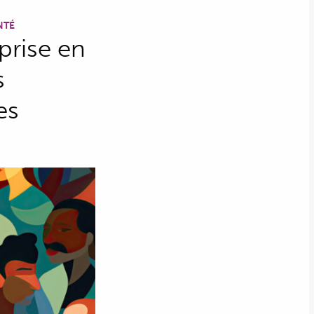
NTÉ
prise en
s
es