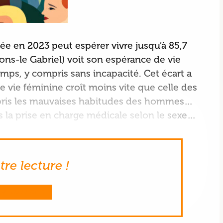
 née en 2023 peut espérer vivre jusqu’à 85,7
ns-le Gabriel) voit son espérance de vie
mps, y compris sans incapacité. Cet écart a
 vie féminine croît moins vite que celle des
pris les mauvaises habitudes des hommes…
ns la prise en charge médicale selon le sexe…
re lecture !
ME CONNECTER