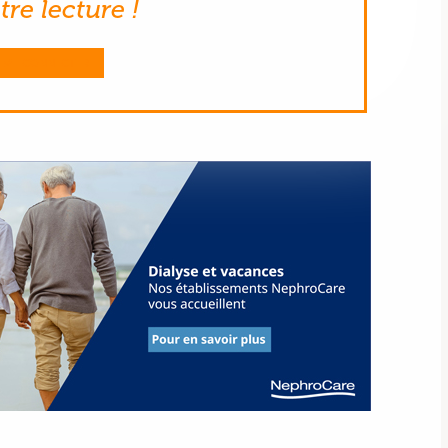
re lecture !
ME CONNECTER