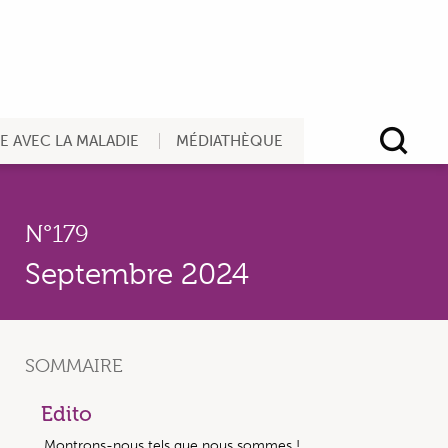
RE AVEC LA MALADIE
MÉDIATHÈQUE
Rec
N°179
Septembre 2024
SOMMAIRE
Edito
Montrons-nous tels que nous sommes !