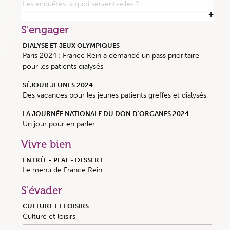
Les enquêtes, à quoi servent-elles ?
PODCAST
S'engager
Histoires de reins, les podcasts de France Rein
DIALYSE ET JEUX OLYMPIQUES
BRÈVE HISTOIRE DE LA SANTÉ PUBLIQUE EN FRANCE
Paris 2024 : France Rein a demandé un pass prioritaire
La santé publique en France : de la peste au plan greffe
pour les patients dialysés
MALADIE RÉNALE CHRONIQUE EN NOUVELLE-CALÉDONIE
SÉJOUR JEUNES 2024
Diabète et insuffisance rénale chronique plombent
Des vacances pour les jeunes patients greffés et dialysés
l’espérance de vie des Calédoniens
LA JOURNÉE NATIONALE DU DON D’ORGANES 2024
BRÈVES
Un jour pour en parler
Actualités des maladies rénales
Vivre bien
ENTRÉE - PLAT - DESSERT
Le menu de France Rein
S'évader
CULTURE ET LOISIRS
Culture et loisirs