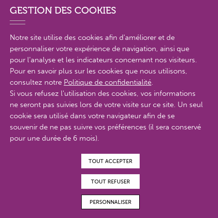
GESTION DES COOKIES
PLAN DU SITE EN DÉTAIL
Notre site utilise des cookies afin d'améliorer et de
personnaliser votre expérience de navigation, ainsi que
MENTIONS LÉGALES
pour l'analyse et les indicateurs concernant nos visiteurs.
Pour en savoir plus sur les cookies que nous utilisons,
POLITIQUE DE CONFIDENTIALITÉ
consultez notre
Politique de confidentialité
.
Si vous refusez l'utilisation des cookies, vos informations
CONTACTS
ne seront pas suivies lors de votre visite sur ce site. Un seul
cookie sera utilisé dans votre navigateur afin de se
ACCESSIBILITÉ : PARTIELLEMENT CONFORME
souvenir de ne pas suivre vos préférences (il sera conservé
pour une durée de 6 mois).
© Proximit Digital 2022
TOUT ACCEPTER
TOUT REFUSER
PERSONNALISER
MAGAZINES EN
FAIRE UN DON
ADHÉRER
BÉNÉVOLAT
LIGNE