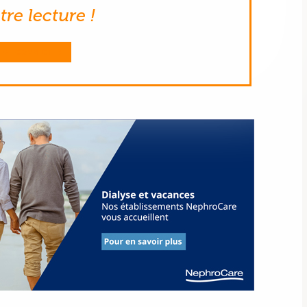
re lecture !
ME CONNECTER