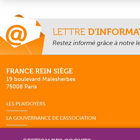
LETTRE
D'INFORMA
Restez informé grâce à notre let
FRANCE REIN SIÈGE
19 boulevard Malesherbes
75008 Paris
LES PLAIDOYERS
LA GOUVERNANCE DE L'ASSOCIATION