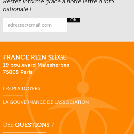
Restez informé grâce à notre lettre d’info
nationale !
OK
FRANCE REIN SIÈGE
19 boulevard Malesherbes
75008 Paris
LES PLAIDOYERS
LA GOUVERNANCE DE L'ASSOCIATION
DES
QUESTIONS
?